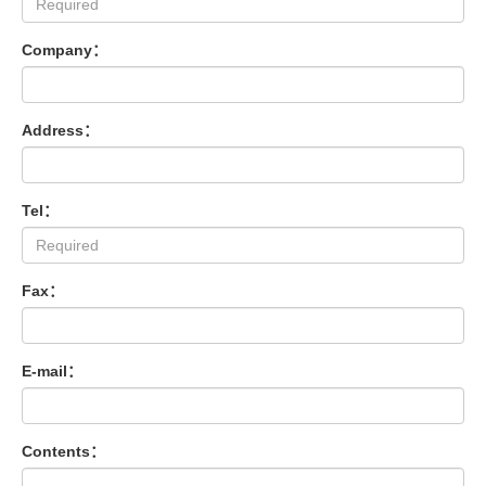
Company：
Address：
Tel：
Fax：
E-mail：
Contents：